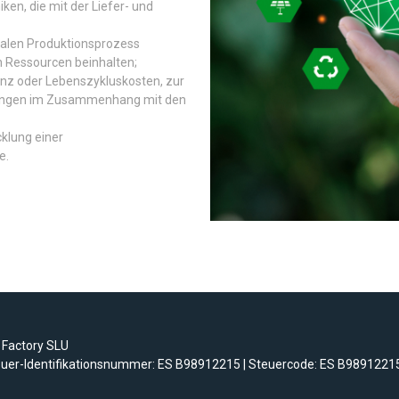
n, die mit der Liefer- und
lokalen Produktionsprozess
n Ressourcen beinhalten;
anz oder Lebenszykluskosten, zur
arungen im Zusammenhang mit den
cklung einer
e.
 Factory SLU
teuer-Identifikationsnummer: ES B98912215 | Steuercode: ES B9891221