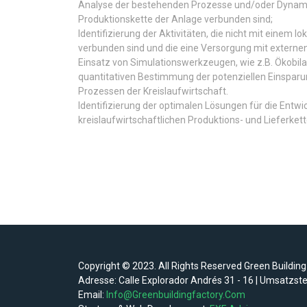
Analyse der bestehenden Prozesse und/oder Dynamike
Produktionskette der Anlage verbunden sind;
Identifizierung der Aktivitäten, die nicht mit einem 
verbunden sind und die eine Versorgung mit externe
Einsatz von Simulationswerkzeugen, wie z.B. Ökobil
quantitativen Bestimmung der potenziellen Einsp
Prozessen der Kreislaufwirtschaft.
Identifizierung der optimalen Lösungen für die Entwi
kreislaufwirtschaftlichen Produktions- und Lieferkett
Copyright © 2023. All Rights Reserved Green Building
Adresse: Calle Explorador Andrés 31 - 16 | Umsatzs
Email:
Info@greenbuildingfactory.com